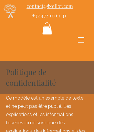
contact@ixellor.com
+32.472 10 61 31
Politique de
confidentialité
Ce modèle est un exemple de texte
et ne peut pas être publié. Les
explications et les informations
fournies ici ne sont que des
explications, des informations et des